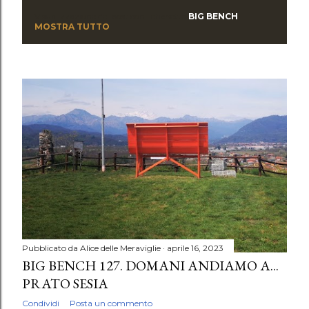
Visualizzazione dei post con l'etichetta
BIG BENCH
P
MOSTRA TUTTO
o
s
t
Pubblicato da
Alice delle Meraviglie
aprile 16, 2023
BIG BENCH 127. DOMANI ANDIAMO A...
PRATO SESIA
Condividi
Posta un commento