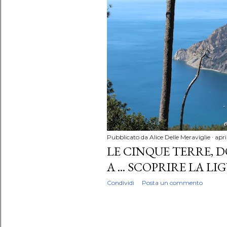
P
o
s
t
Pubblicato da
Alice Delle Meraviglie
apri
LE CINQUE TERRE,
A ... SCOPRIRE LA LI
Condividi
Posta un commento