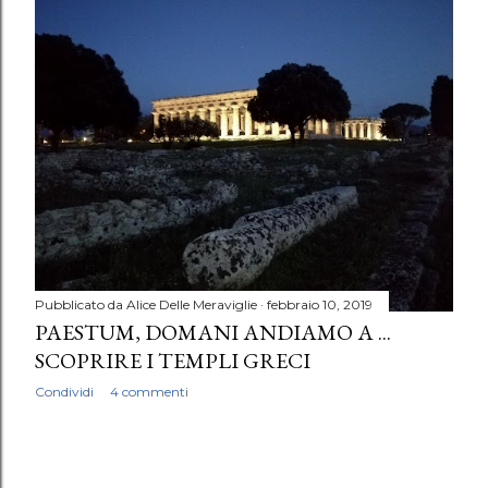
P
o
s
t
Pubblicato da
Alice Delle Meraviglie
febbraio 10, 2019
PAESTUM, DOMANI ANDIAMO A ...
SCOPRIRE I TEMPLI GRECI
Condividi
4 commenti