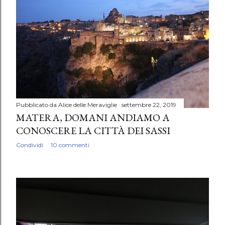
Pubblicato da
Alice delle Meraviglie
settembre 22, 2019
MATERA, DOMANI ANDIAMO A
CONOSCERE LA CITTÀ DEI SASSI
Condividi
10 commenti