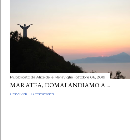
P
o
s
t
Pubblicato da
Alice delle Meraviglie
ottobre 06, 2019
MARATEA, DOMAI ANDIAMO A ...
Condividi
8 commenti