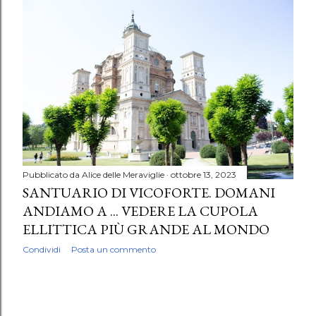
P
o
s
t
Pubblicato da
Alice delle Meraviglie
ottobre 13, 2023
SANTUARIO DI VICOFORTE. DOMANI
ANDIAMO A ... VEDERE LA CUPOLA
ELLITTICA PIÙ GRANDE AL MONDO
Condividi
Posta un commento