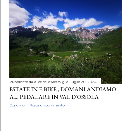
P
o
s
t
Pubblicato da
Alice delle Meraviglie
luglio 20, 2024
ESTATE IN E-BIKE , DOMANI ANDIAMO
A.... PEDALARE IN VAL D'OSSOLA
Condividi
Posta un commento