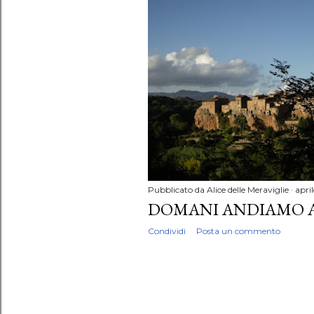
P
o
s
t
Pubblicato da
Alice delle Meraviglie
apri
DOMANI ANDIAMO A 
Condividi
Posta un commento