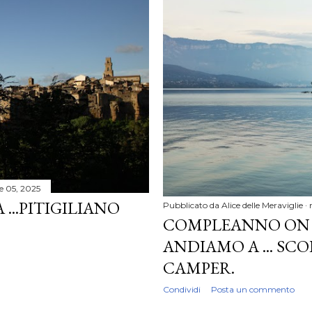
le 05, 2025
...PITIGILIANO
Pubblicato da
Alice delle Meraviglie
COMPLEANNO ON 
ANDIAMO A ... SCO
CAMPER.
Condividi
Posta un commento