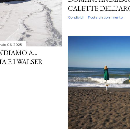
CALETTE DELL'A
Condividi
Posta un commento
raio 06, 2025
DIAMO A...
A E I WALSER