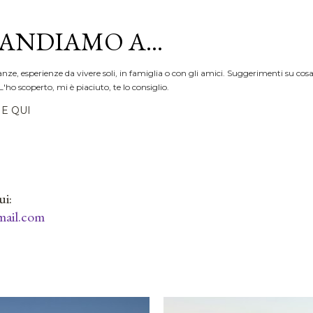
Passa ai contenuti principali
ANDIAMO A...
anze, esperienze da vivere soli, in famiglia o con gli amici. Suggerimenti su cosa
L'ho scoperto, mi è piaciuto, te lo consiglio.
E QUI
ui:
ail.com