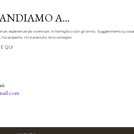
Passa ai contenuti principali
ANDIAMO A...
anze, esperienze da vivere soli, in famiglia o con gli amici. Suggerimenti su cosa
L'ho scoperto, mi è piaciuto, te lo consiglio.
E QUI
ui:
ail.com