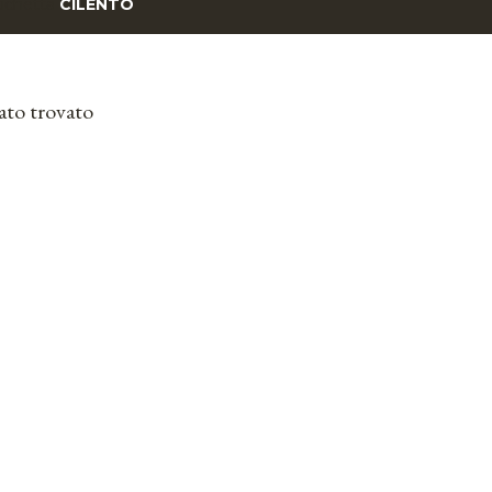
tichetta
CILENTO
ato trovato