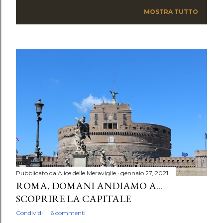
Visualizzazione dei post da gennaio, 2021
MOSTRA TUTTO
P
o
s
t
Pubblicato da
Alice delle Meraviglie
gennaio 27, 2021
ROMA, DOMANI ANDIAMO A...
SCOPRIRE LA CAPITALE
Condividi
6 commenti