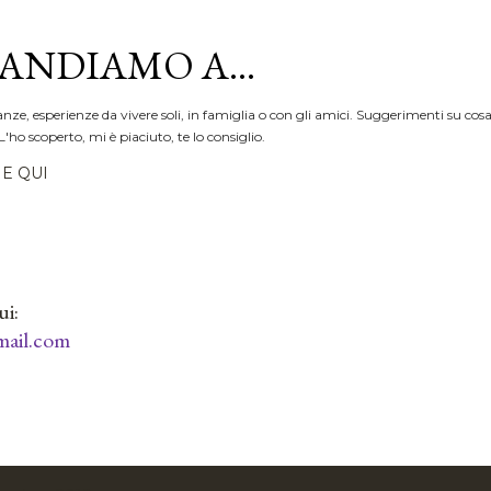
Passa ai contenuti principali
ANDIAMO A...
anze, esperienze da vivere soli, in famiglia o con gli amici. Suggerimenti su cosa
L'ho scoperto, mi è piaciuto, te lo consiglio.
E QUI
ui:
ail.com