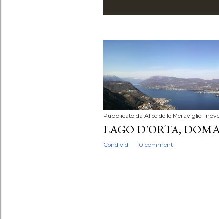
Visualizzazione dei post da no
P
o
s
t
Pubblicato da
Alice delle Meraviglie
nove
LAGO D'ORTA, DOMA
Condividi
10 commenti