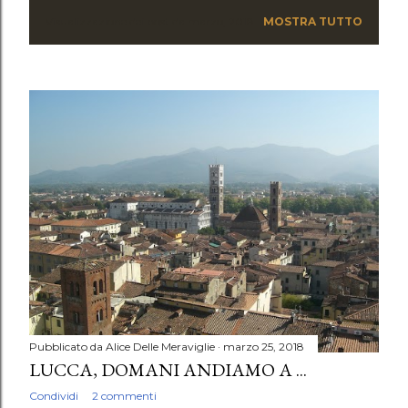
Visualizzazione dei post da marzo, 2018
MOSTRA TUTTO
P
o
s
t
Pubblicato da
Alice Delle Meraviglie
marzo 25, 2018
LUCCA, DOMANI ANDIAMO A ...
Condividi
2 commenti