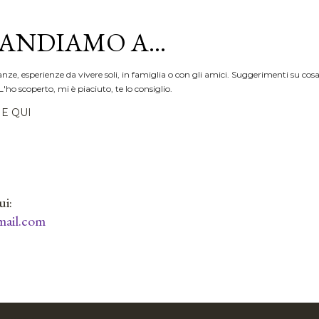
Passa ai contenuti principali
ANDIAMO A...
anze, esperienze da vivere soli, in famiglia o con gli amici. Suggerimenti su cosa
L'ho scoperto, mi è piaciuto, te lo consiglio.
E QUI
ui:
ail.com