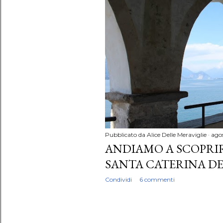
P
o
s
t
Pubblicato da
Alice Delle Meraviglie
agos
ANDIAMO A SCOPRIR
SANTA CATERINA DE
Condividi
6 commenti