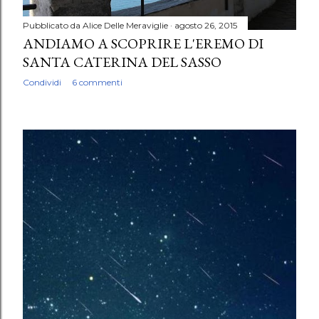
Pubblicato da
Alice Delle Meraviglie
agosto 26, 2015
ANDIAMO A SCOPRIRE L'EREMO DI
SANTA CATERINA DEL SASSO
Condividi
6 commenti