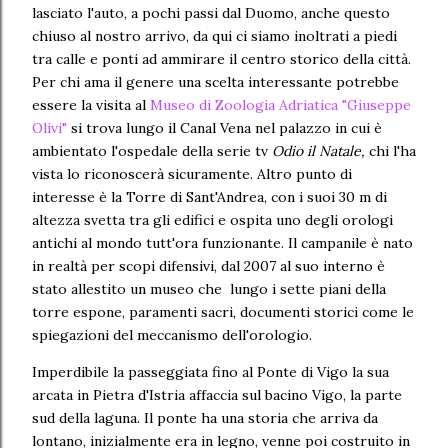
lasciato l'auto, a pochi passi dal Duomo, anche questo
chiuso al nostro arrivo, da qui ci siamo inoltrati a piedi
tra calle e ponti ad ammirare il centro storico della città.
Per chi ama il genere una scelta interessante potrebbe
essere la visita al
Museo di Zoologia Adriatica "Giuseppe
Olivi"
si trova lungo il Canal Vena nel palazzo in cui è
ambientato l'ospedale della serie tv
Odio il Natale,
chi l'ha
vista lo riconoscerà sicuramente.
Altro punto di
interesse è la Torre di Sant'Andrea, con i suoi 30 m di
altezza svetta tra gli edifici e ospita uno degli orologi
antichi al mondo tutt'ora funzionante. Il campanile è nato
in realtà per scopi difensivi, dal 2007 al suo interno è
stato allestito un museo che lungo i sette piani della
torre espone, paramenti sacri, documenti storici come le
spiegazioni del meccanismo dell'orologio.
Imperdibile la passeggiata fino al Ponte di Vigo la sua
arcata in Pietra d'Istria affaccia sul bacino Vigo, la parte
sud della laguna. Il ponte ha una storia che arriva da
lontano, inizialmente era in legno, venne poi costruito in