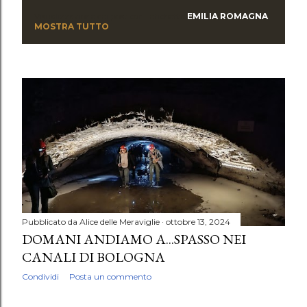
Visualizzazione dei post con l'etichetta
EMILIA ROMAGNA
P
MOSTRA TUTTO
o
s
t
Pubblicato da
Alice delle Meraviglie
ottobre 13, 2024
DOMANI ANDIAMO A...SPASSO NEI
CANALI DI BOLOGNA
Condividi
Posta un commento