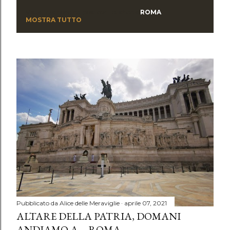
Visualizzazione dei post con l'etichetta
ROMA
P
MOSTRA TUTTO
o
s
t
Pubblicato da
Alice delle Meraviglie
aprile 07, 2021
ALTARE DELLA PATRIA, DOMANI
ANDIAMO A ... ROMA