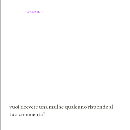
RISPONDI
vuoi ricevere una mail se qualcuno risponde al
tuo commento?
P
o
s