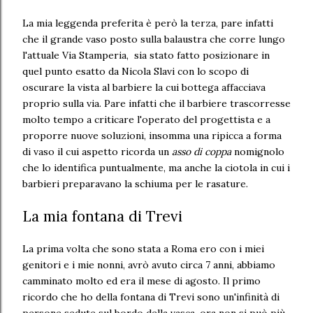
La mia leggenda preferita è però la terza, pare infatti
che il grande vaso posto sulla balaustra che corre lungo
l'attuale Via Stamperia, sia stato fatto posizionare in
quel punto esatto da Nicola Slavi con lo scopo di
oscurare la vista al barbiere la cui bottega affacciava
proprio sulla via. Pare infatti che il barbiere trascorresse
molto tempo a criticare l'operato del progettista e a
proporre nuove soluzioni, insomma una ripicca a forma
di vaso il cui aspetto ricorda un
asso di coppa
nomignolo
che lo identifica puntualmente, ma anche la ciotola in cui i
barbieri preparavano la schiuma per le rasature.
La mia fontana di Trevi
La prima volta che sono stata a Roma ero con i miei
genitori e i mie nonni, avrò avuto circa 7 anni, abbiamo
camminato molto ed era il mese di agosto. Il primo
ricordo che ho della fontana di Trevi sono un'infinità di
persone sedute sul bordo della vasca, ora non si può più,