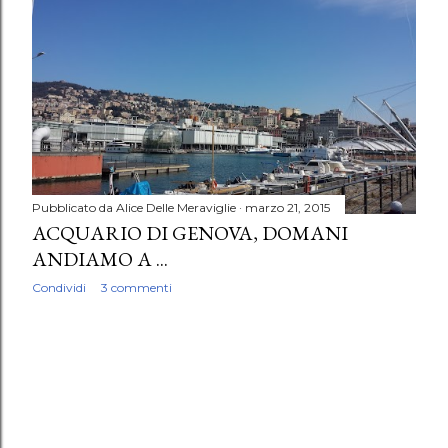
P
o
s
t
Pubblicato da
Alice Delle Meraviglie
marzo 21, 2015
ACQUARIO DI GENOVA, DOMANI
ANDIAMO A ...
Condividi
3 commenti