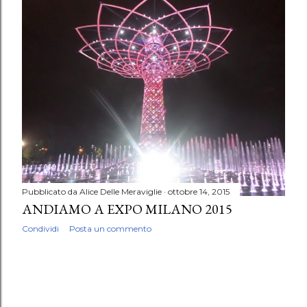
P
o
s
t
Pubblicato da
Alice Delle Meraviglie
ottobre 14, 2015
ANDIAMO A EXPO MILANO 2015
Condividi
Posta un commento