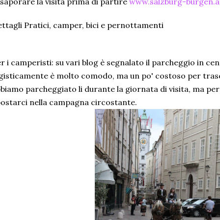
saporare la visita prima di partire
www.salzburg-burgen.a
ttagli Pratici, camper, bici e pernottamenti
r i camperisti: su vari blog è segnalato il parcheggio in cen
gisticamente è molto comodo, ma un po' costoso per trasc
biamo parcheggiato li durante la giornata di visita, ma pe
ostarci nella campagna circostante.