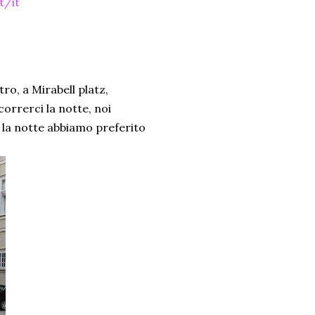
t/it
tro, a Mirabell platz,
orrerci la notte, noi
r la notte abbiamo preferito