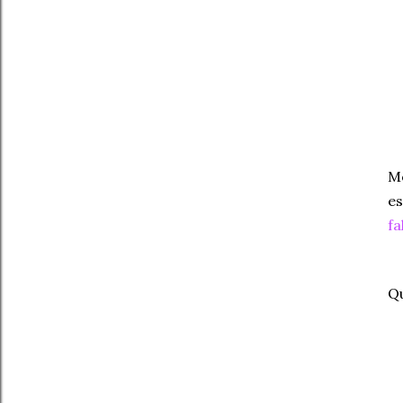
Mo
es
fa
Qu