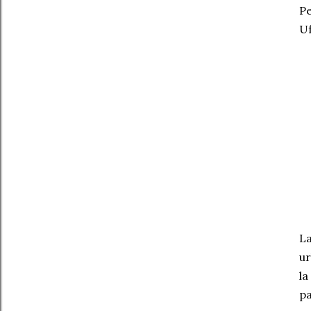
Pe
Uf
La
ur
la
pa