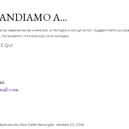
Passa ai contenuti principali
ANDIAMO A...
anze, esperienze da vivere soli, in famiglia o con gli amici. Suggerimenti su cosa
L'ho scoperto, mi è piaciuto, te lo consiglio.
E QUI
ui:
ail.com
bblicato da
Alice Delle Meraviglie
ottobre 20, 2016