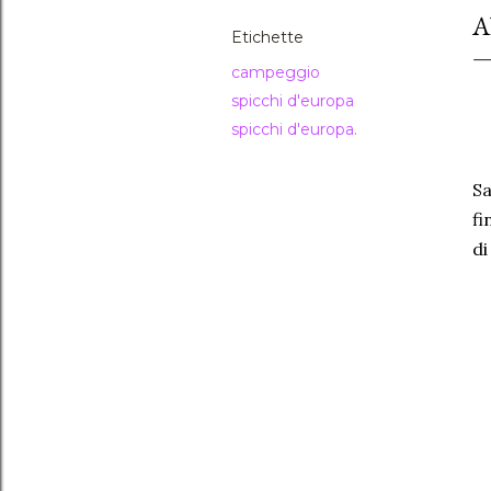
A
Etichette
campeggio
spicchi d'europa
spicchi d'europa.
Sa
fi
di