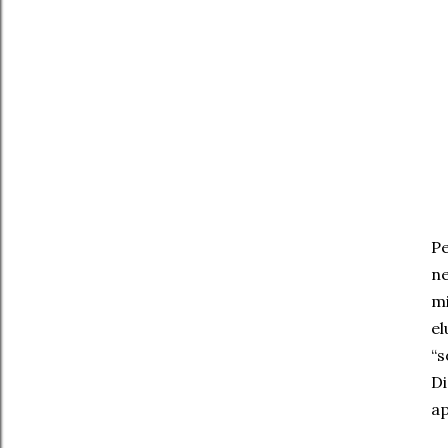
Pe
ne
mi
el
“s
Di
ap