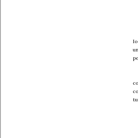
Io
un
pe
co
co
tu