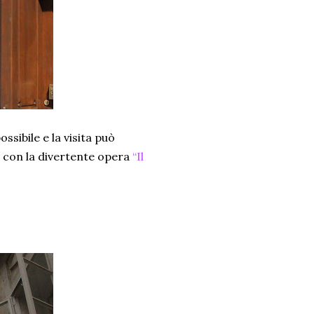
sibile e la visita può
i con la divertente opera
“Il