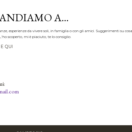
Passa ai contenuti principali
ANDIAMO A...
anze, esperienze da vivere soli, in famiglia o con gli amici. Suggerimenti su cosa
L'ho scoperto, mi è piaciuto, te lo consiglio.
E QUI
ui:
ail.com