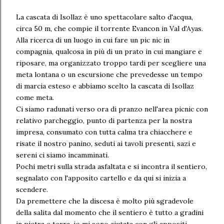
La cascata di Isollaz è uno spettacolare salto d'acqua,
circa 50 m, che compie il torrente Evancon in Val d'Ayas.
Alla ricerca di un luogo in cui fare un pic nic in
compagnia, qualcosa in più di un prato in cui mangiare e
riposare, ma organizzato troppo tardi per scegliere una
meta lontana o un escursione che prevedesse un tempo
di marcia esteso e abbiamo scelto la cascata di Isollaz
come meta.
Ci siamo radunati verso ora di pranzo nell'area picnic con
relativo parcheggio, punto di partenza per la nostra
impresa, consumato con tutta calma tra chiacchere e
risate il nostro panino, seduti ai tavoli presenti, sazi e
sereni ci siamo incamminati.
Pochi metri sulla strada asfaltata e si incontra il sentiero,
segnalato con l'apposito cartello e da qui si inizia a
scendere.
Da premettere che la discesa è molto più sgradevole
della salita dal momento che il sentiero è tutto a gradini
in pietra e terra, io mi sono aiutata con gli appositi