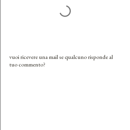
vuoi ricevere una mail se qualcuno risponde al
tuo commento?
P
o
s
t
a
u
n
c
o