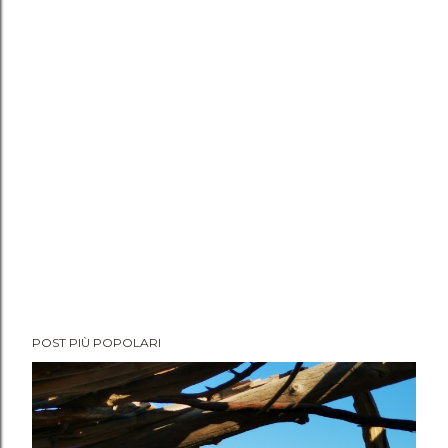
m
m
e
n
t
o
POST PIÙ POPOLARI