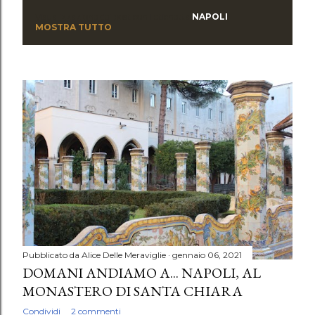
Visualizzazione dei post con l'etichetta
NAPOLI
P
MOSTRA TUTTO
o
s
t
Pubblicato da
Alice Delle Meraviglie
gennaio 06, 2021
DOMANI ANDIAMO A... NAPOLI, AL
MONASTERO DI SANTA CHIARA
Condividi
2 commenti