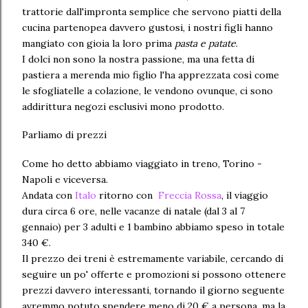
trattorie dall'impronta semplice che servono piatti della
cucina partenopea davvero gustosi, i nostri figli hanno
mangiato con gioia la loro prima
pasta e patate
.
I dolci non sono la nostra passione, ma una fetta di
pastiera a merenda mio figlio l'ha apprezzata così come
le sfogliatelle a colazione, le vendono ovunque, ci sono
addirittura negozi esclusivi mono prodotto.
Parliamo di prezzi
Come ho detto abbiamo viaggiato in treno, Torino -
Napoli e viceversa.
Andata con
Italo
ritorno con
Freccia Rossa
, il viaggio
dura circa 6 ore, nelle vacanze di natale (dal 3 al 7
gennaio) per 3 adulti e 1 bambino abbiamo speso in totale
340 €.
Il prezzo dei treni è estremamente variabile, cercando di
seguire un po' offerte e promozioni si possono ottenere
prezzi davvero interessanti, tornando il giorno seguente
avremmo potuto spendere meno di 20 € a persona, ma la