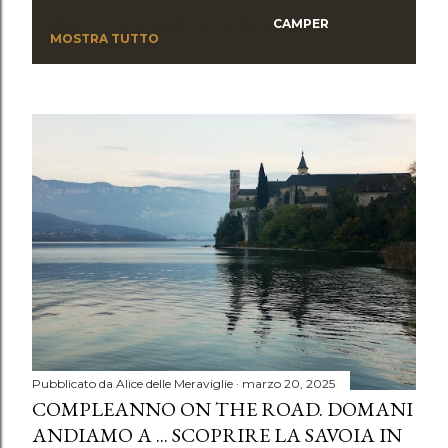
Visualizzazione dei post con l'etichetta
CAMPER
P
MOSTRA TUTTO
o
s
t
Pubblicato da
Alice delle Meraviglie
marzo 20, 2025
COMPLEANNO ON THE ROAD. DOMANI
ANDIAMO A ... SCOPRIRE LA SAVOIA IN