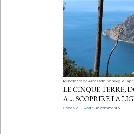
P
o
s
t
Pubblicato da
Alice Delle Meraviglie
apri
LE CINQUE TERRE,
A ... SCOPRIRE LA LI
Condividi
Posta un commento