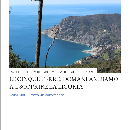
P
o
s
t
Pubblicato da
Alice Delle Meraviglie
aprile 11, 2015
LE CINQUE TERRE, DOMANI ANDIAMO
A ... SCOPRIRE LA LIGURIA
Condividi
Posta un commento