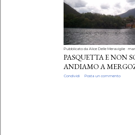
P
o
s
t
Pubblicato da
Alice Delle Meraviglie
mar
PASQUETTA E NON 
ANDIAMO A MERGO
Condividi
Posta un commento