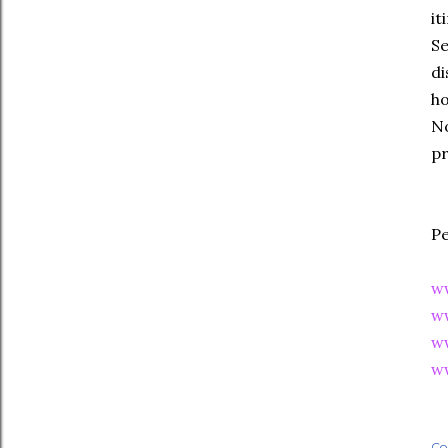
it
Se
di
ho
No
pr
Pe
ww
ww
w
w
Co