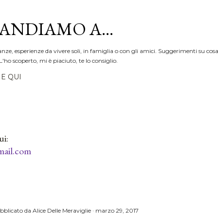
Passa ai contenuti principali
ANDIAMO A...
anze, esperienze da vivere soli, in famiglia o con gli amici. Suggerimenti su cosa
L'ho scoperto, mi è piaciuto, te lo consiglio.
E QUI
ui:
ail.com
bblicato da
Alice Delle Meraviglie
marzo 29, 2017