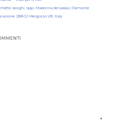
chette:
borghi
lago
Madonna del sassso
Piemonte
icazione:
28802 Mergozzo VB, Italy
OMMENTI