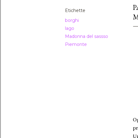
P
Etichette
M
borghi
lago
Madonna del sassso
Piemonte
Og
pr
Un