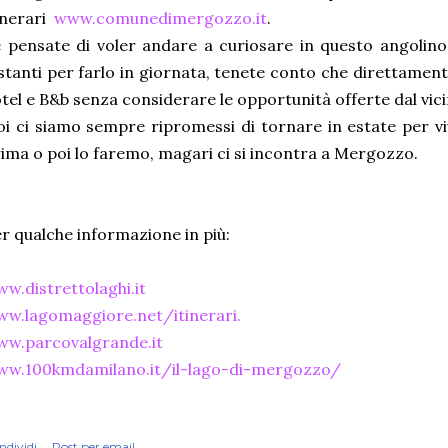
inerari
www.comunedimergozzo.it
.
 pensate di voler andare a curiosare in questo angolin
stanti per farlo in giornata, tenete conto che direttamen
tel e B&b senza considerare le opportunità offerte dal vic
i ci siamo sempre ripromessi di tornare in estate per vi
ima o poi lo faremo, magari ci si incontra a Mergozzo.
r qualche informazione in più:
w.distrettolaghi.it
w.lagomaggiore.net/itinerari.
ww.parcovalgrande.it
ww.100kmdamilano.it/il-lago-di-mergozzo/
ndividi
Post per email