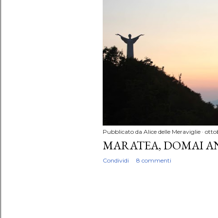
P
o
s
t
Pubblicato da
Alice delle Meraviglie
otto
MARATEA, DOMAI AN
Condividi
8 commenti