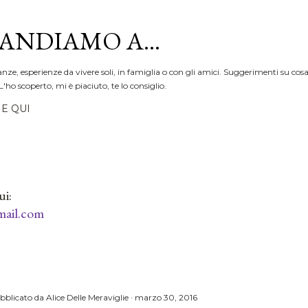
Passa ai contenuti principali
ANDIAMO A...
anze, esperienze da vivere soli, in famiglia o con gli amici. Suggerimenti su cosa
L'ho scoperto, mi è piaciuto, te lo consiglio.
E QUI
ui:
ail.com
bblicato da
Alice Delle Meraviglie
marzo 30, 2016