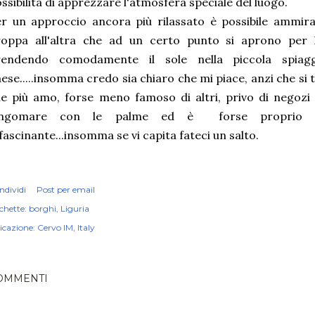
ssibilità di apprezzare l'atmosfera speciale del luogo.
r un approccio ancora più rilassato è possibile ammira
oppa all'altra che ad un certo punto si aprono per la
rendendo comodamente il sole nella piccola spiaggi
ese.....insomma credo sia chiaro che mi piace, anzi che si t
e più amo, forse meno famoso di altri, privo di negozi 
ungomare con le palme ed è forse proprio q
fascinante...insomma se vi capita fateci un salto.
ndividi
Post per email
chette:
borghi
Liguria
icazione:
Cervo IM, Italy
OMMENTI