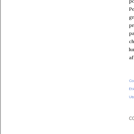
po
Pe
gr
p
pa
ch
l
af
Co
Eti
Ub
C