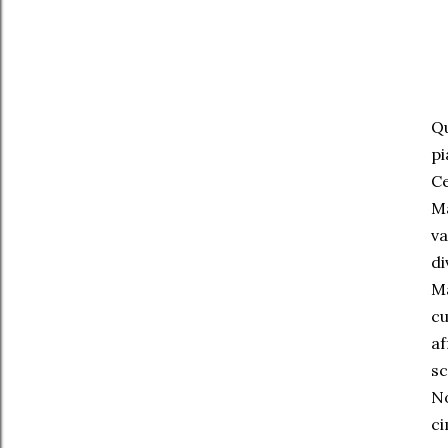
Qu
pi
Ce
Ma
va
di
Ma
cu
af
sc
No
ci