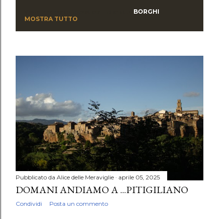
Visualizzazione dei post con l'etichetta
BORGHI
P
MOSTRA TUTTO
o
s
t
Pubblicato da
Alice delle Meraviglie
aprile 05, 2025
DOMANI ANDIAMO A ...PITIGILIANO
Condividi
Posta un commento