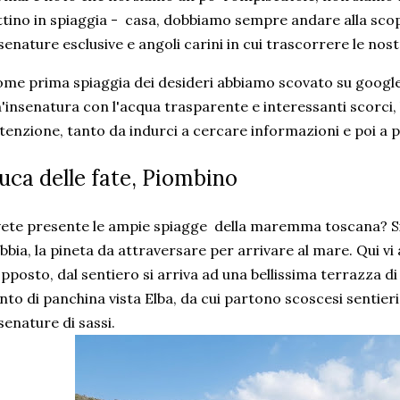
ttino in spiaggia - casa, dobbiamo sempre andare alla scop
senature esclusive e angoli carini in cui trascorrere le no
me prima spiaggia dei desideri abbiamo scovato su goog
'insenatura con l'acqua trasparente e interessanti scorci, 
tenzione, tanto da indurci a cercare informazioni e poi a 
uca delle fate, Piombino
ete presente le ampie spiagge della maremma toscana? Si 
bbia, la pineta da attraversare per arrivare al mare. Qui v
opposto, dal sentiero si arriva ad una bellissima terrazza di 
nto di panchina vista Elba, da cui partono scoscesi sentie
senature di sassi.