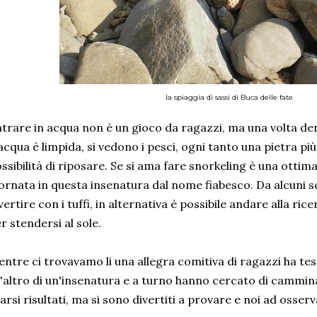
la spiaggia di sassi di Buca delle fate
trare in acqua non è un gioco da ragazzi, ma una volta den
acqua è limpida, si vedono i pesci, ogni tanto una pietra più
ssibilità di riposare. Se si ama fare snorkeling è una otti
ornata in questa insenatura dal nome fiabesco. Da alcuni sc
vertire con i tuffi, in alternativa è possibile andare alla ri
r stendersi al sole.
ntre ci trovavamo li una allegra comitiva di ragazzi ha tes
l'altro di un'insenatura e a turno hanno cercato di camminare
arsi risultati, ma si sono divertiti a provare e noi ad osserv