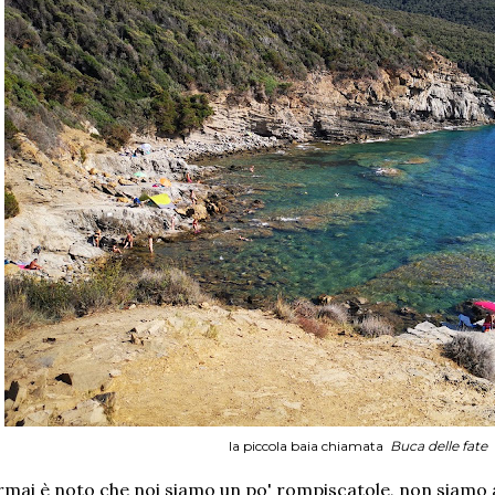
la piccola baia chiamata
Buca delle fate
mai è noto che noi siamo un po' rompiscatole, non siamo a