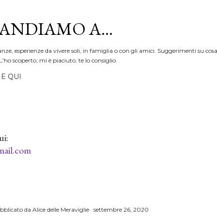
Passa ai contenuti principali
ANDIAMO A...
anze, esperienze da vivere soli, in famiglia o con gli amici. Suggerimenti su cosa
L'ho scoperto, mi è piaciuto, te lo consiglio.
E QUI
ui:
ail.com
bblicato da
Alice delle Meraviglie
settembre 26, 2020