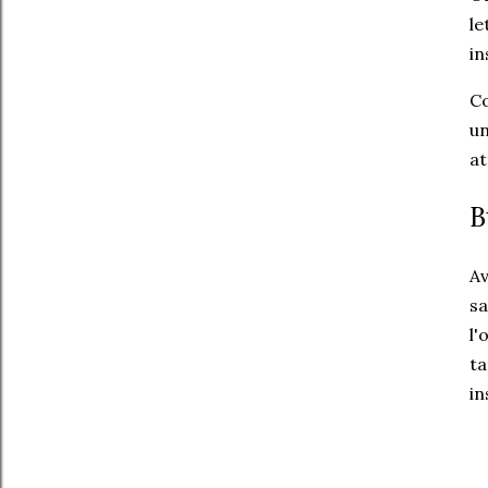
le
in
Co
un
at
B
Av
sa
l'
ta
in