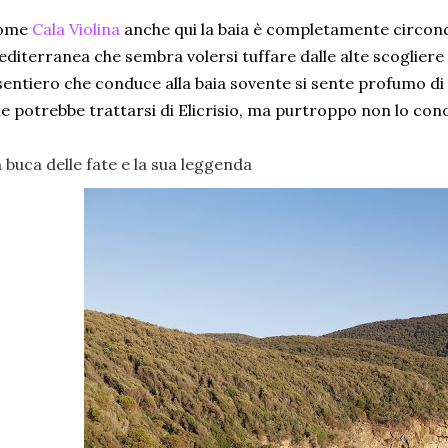
ome
Cala Violina
anche qui la baia è completamente circon
diterranea che sembra volersi tuffare dalle alte scoglie
 sentiero che conduce alla baia sovente si sente profumo di 
e potrebbe trattarsi di Elicrisio, ma purtroppo non lo co
 buca delle fate e la sua leggenda