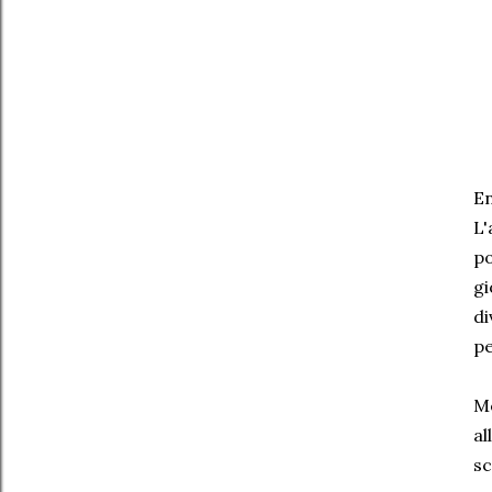
En
L'
po
gi
di
pe
Me
al
sc