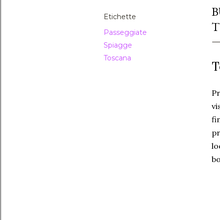
B
Etichette
T
Passeggiate
Spiagge
Toscana
T
Pr
vi
fi
pr
lo
bo