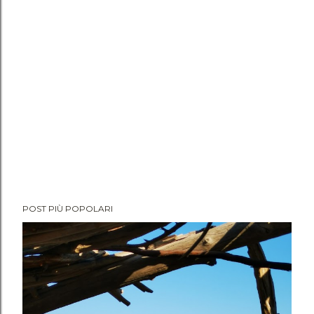
e
n
t
o
POST PIÙ POPOLARI