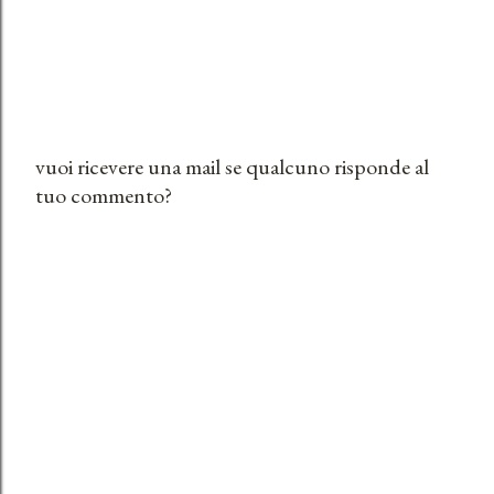
vuoi ricevere una mail se qualcuno risponde al
tuo commento?
P
o
s
t
a
u
n
c
o
m
m