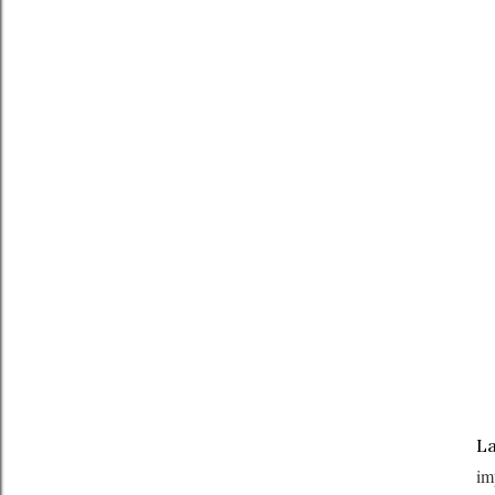
La
im