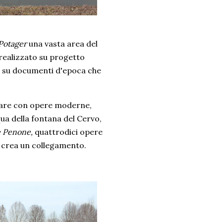
Potager
una vasta area del
 realizzato su progetto
ata su documenti d'epoca che
olare con opere moderne,
cqua della fontana del Cervo,
pe Penone,
quattrodici opere
ra crea un collegamento.