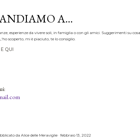
Passa ai contenuti principali
ANDIAMO A...
anze, esperienze da vivere soli, in famiglia o con gli amici. Suggerimenti su cosa
L'ho scoperto, mi è piaciuto, te lo consiglio.
E QUI
ui:
ail.com
bblicato da
Alice delle Meraviglie
febbraio 13, 2022