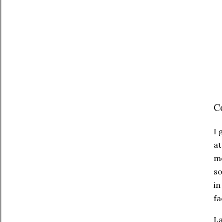
C
I 
at
mq
so
in
fa
La