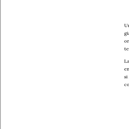
Un
gi
or
te
La
en
si
co