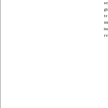
se
gi
tr
mi
in
re