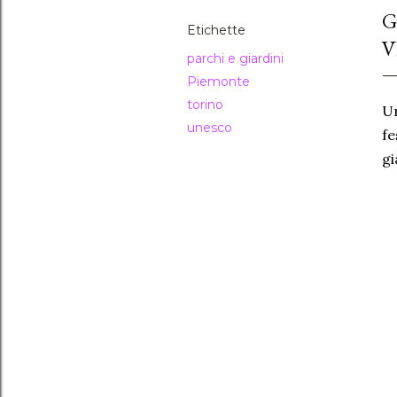
G
Etichette
V
parchi e giardini
Piemonte
torino
Un
unesco
fe
gi