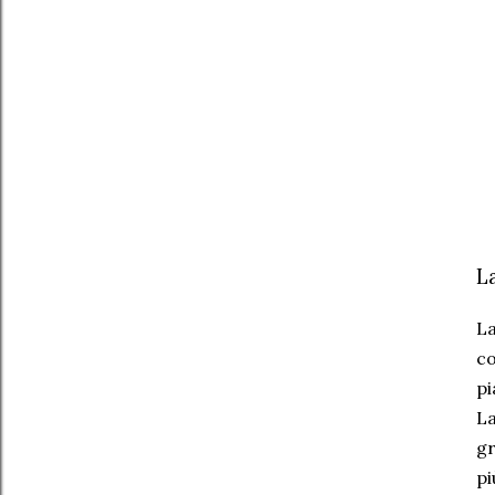
L
La
co
pi
La
gr
pi