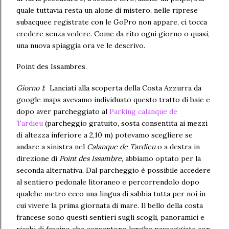
quale tuttavia resta un alone di mistero, nelle riprese
subacquee registrate con le GoPro non appare, ci tocca
credere senza vedere. Come da rito ogni giorno o quasi,
una nuova spiaggia ora ve le descrivo.
Point des Issambres.
Giorno 1
: Lanciati alla scoperta della Costa Azzurra da
google maps avevamo individuato questo tratto di baie e
dopo aver parcheggiato al
Parking calanque de
Tardieu
(parcheggio gratuito, sosta consentita ai mezzi
di altezza inferiore a 2,10 m) potevamo scegliere se
andare a sinistra nel
Calanque de Tardieu
o a destra in
direzione di
Point des Issambre
, abbiamo optato per la
seconda alternativa, Dal parcheggio è possibile accedere
al sentiero pedonale litoraneo e percorrendolo dopo
qualche metro ecco una lingua di sabbia tutta per noi in
cui vivere la prima giornata di mare. Il bello della costa
francese sono questi sentieri sugli scogli, panoramici e
ricchi di fascino che consentono lunghe passeggiate con