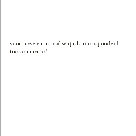
vuoi ricevere una mail se qualcuno risponde al
tuo commento?
P
o
s
t
a
u
n
c
o
m
m