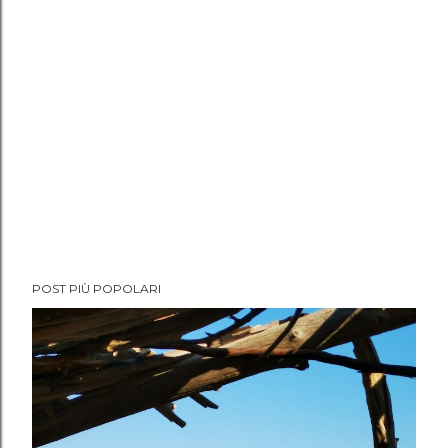
e
n
t
o
POST PIÙ POPOLARI