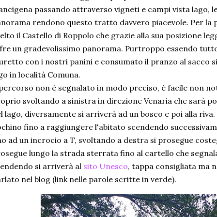
ancigena passando attraverso vigneti e campi vista lago, le
norama rendono questo tratto davvero piacevole. Per la
elto il Castello di Roppolo che grazie alla sua posizione 
fre un gradevolissimo panorama. Purtroppo essendo tutto c
retto con i nostri panini e consumato il pranzo al sacco sia
go in località Comuna.
 percorso non è segnalato in modo preciso, è facile non not
oprio svoltando a sinistra in direzione Venaria che sarà po
l lago, diversamente si arriverà ad un bosco e poi alla riva. 
chino fino a raggiungere l'abitato scendendo successiva
no ad un incrocio a T, svoltando a destra si prosegue coste
osegue lungo la strada sterrata fino al cartello che segnala
endendo si arriverà al
sito Unesco
, tappa consigliata ma n
rlato nel blog (link nelle parole scritte in verde).