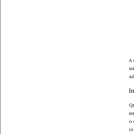
A 
su
ad
I
Qu
su
o 
ci