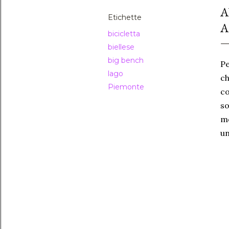
A
Etichette
A
bicicletta
biellese
big bench
Pe
lago
ch
Piemonte
co
so
mo
un