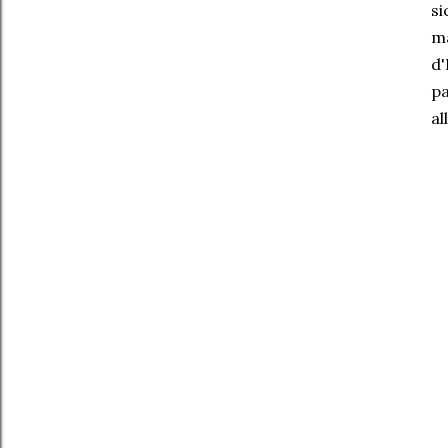
si
ma
d'
pa
al