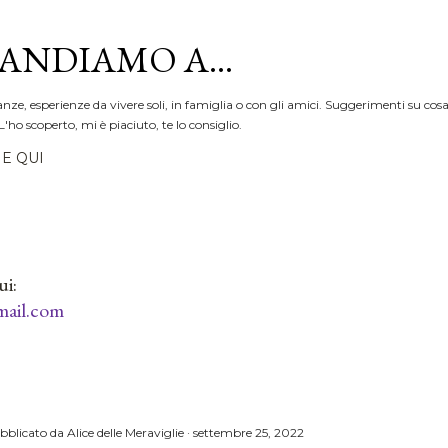
Passa ai contenuti principali
ANDIAMO A...
anze, esperienze da vivere soli, in famiglia o con gli amici. Suggerimenti su cosa
L'ho scoperto, mi è piaciuto, te lo consiglio.
E QUI
ui:
ail.com
bblicato da
Alice delle Meraviglie
settembre 25, 2022