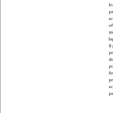
fr
pa
sc
of
mu
la
Il
pr
de
po
fi
pr
sc
pa