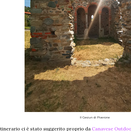
Il Gesiun di Piverone
itinerario ci è stato suggerito proprio da
Canavese Outdo