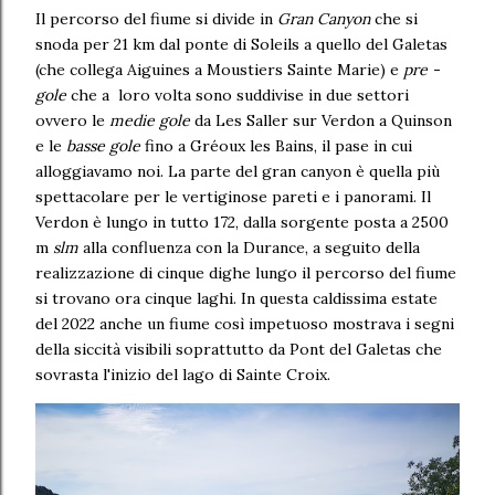
Il percorso del fiume si divide in
Gran Canyon
che si
snoda per 21 km dal ponte di Soleils a quello del Galetas
(che collega Aiguines a Moustiers Sainte Marie) e
pre -
gole
che a loro volta sono suddivise in due settori
ovvero le
medie gole
da Les Saller sur Verdon a Quinson
e le
basse gole
fino a Gréoux les Bains, il pase in cui
alloggiavamo noi. La parte del gran canyon è quella più
spettacolare per le vertiginose pareti e i panorami. Il
Verdon è lungo in tutto 172, dalla sorgente posta a 2500
m
slm
alla confluenza con la Durance, a seguito della
realizzazione di cinque dighe lungo il percorso del fiume
si trovano ora cinque laghi. In questa caldissima estate
del 2022 anche un fiume così impetuoso mostrava i segni
della siccità visibili soprattutto da Pont del Galetas che
sovrasta l'inizio del lago di Sainte Croix.