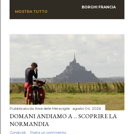
Visualizzazione dei post con l'etichetta
BORGHI FRANCIA
P
MOSTRA TUTTO
o
s
t
Pubblicato da
Alice delle Meraviglie
agosto 04, 2026
DOMANI ANDIAMO A ... SCOPRIRE LA
NORMANDIA
Condividi
Posta un commento