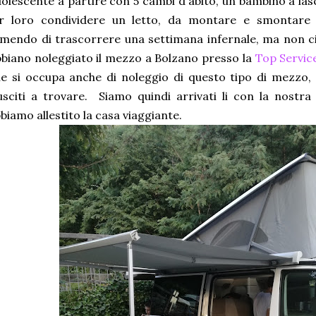
olescente a partire con 5 cambi d'abito, un bambino a lasc
ar loro condividere un letto, da montare e smontare 
mendo di trascorrere una settimana infernale, ma non ci
biano noleggiato il mezzo a Bolzano presso la
Top Servic
e si occupa anche di noleggio di questo tipo di mezzo,
usciti a trovare. Siamo quindi arrivati li con la nostr
biamo allestito la casa viaggiante.