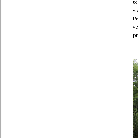
te
vi
Pe
v
pr