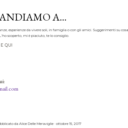
Passa ai contenuti principali
ANDIAMO A...
anze, esperienze da vivere soli, in famiglia o con gli amici. Suggerimenti su cosa
L'ho scoperto, mi è piaciuto, te lo consiglio.
E QUI
ui:
ail.com
bblicato da
Alice Delle Meraviglie
ottobre 15, 2017