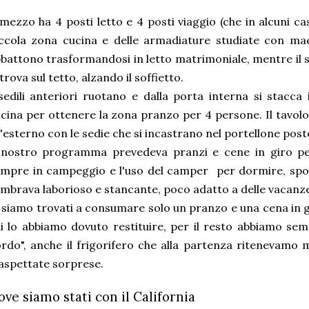
 mezzo ha 4 posti letto e 4 posti viaggio (che in alcuni c
ccola zona cucina e delle armadiature studiate con maes
battono trasformandosi in letto matrimoniale, mentre il s
 trova sul tetto, alzando il soffietto.
sedili anteriori ruotano e dalla porta interna si stacca 
cina per ottenere la zona pranzo per 4 persone. Il tavolo
l'esterno con le sedie che si incastrano nel portellone post
 nostro programma prevedeva pranzi e cene in giro per
mpre in campeggio e l'uso del camper per dormire, spost
mbrava laborioso e stancante, poco adatto a delle vacanz
 siamo trovati a consumare solo un pranzo e una cena in g
i lo abbiamo dovuto restituire, per il resto abbiamo se
rdo", anche il frigorifero che alla partenza ritenevamo 
aspettate sorprese.
ove siamo stati con il California