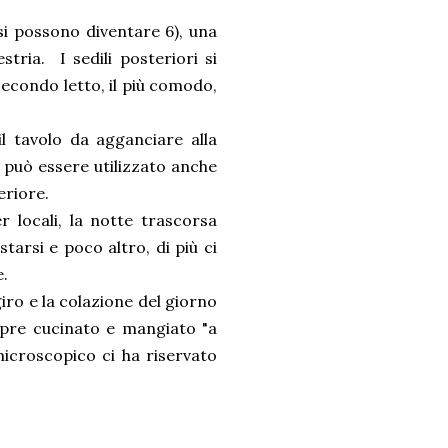
asi possono diventare 6), una
tria. I sedili posteriori si
econdo letto, il più comodo,
il tavolo da agganciare alla
 può essere utilizzato anche
eriore.
 locali, la notte trascorsa
arsi e poco altro, di più ci
e.
iro e la colazione del giorno
mpre cucinato e mangiato "a
microscopico ci ha riservato