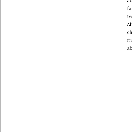
ad
f
te
Ab
ch
ri
ab