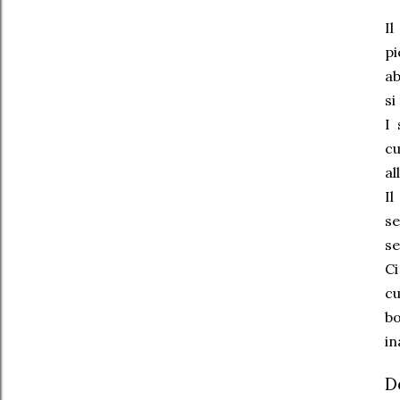
Il
pi
ab
si
I 
cu
al
Il
se
se
Ci
cu
bo
in
D