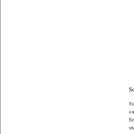
S
S
ca
So
vi