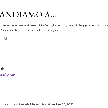
Passa ai contenuti principali
ANDIAMO A...
anze, esperienze da vivere soli, in famiglia o con gli amici. Suggerimenti su cosa
L'ho scoperto, mi è piaciuto, te lo consiglio.
E QUI
ui:
ail.com
bblicato da
Alice delle Meraviglie
settembre 05, 2021