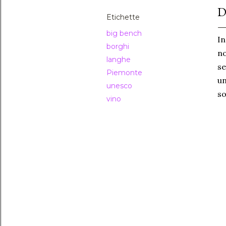
D
Etichette
big bench
In
borghi
no
langhe
se
Piemonte
un
unesco
so
vino