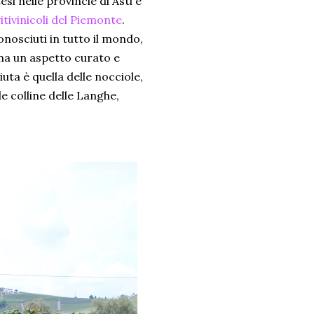
si nelle provincie di Asti e
itivinicoli del Piemonte
.
nosciuti in tutto il mondo,
rama un aspetto curato e
uta è quella delle nocciole,
e colline delle Langhe,