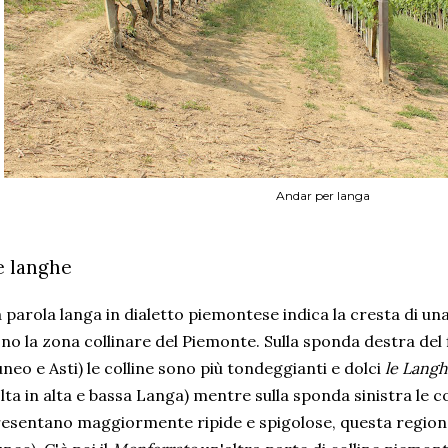
Andar per langa
e langhe
 parola langa in dialetto piemontese indica la cresta di un
no la zona collinare del Piemonte. Sulla sponda destra del
neo e Asti) le colline sono più tondeggianti e dolci
le Lang
lta in alta e bassa Langa) mentre sulla sponda sinistra le col
esentano maggiormente ripide e spigolose, questa regio