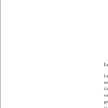
L
La
so
Cu
vo
pr