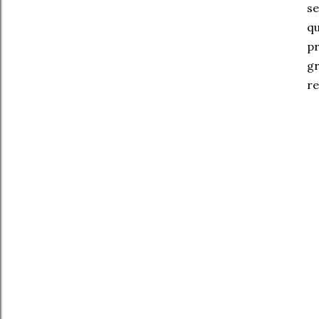
se
qu
pr
gr
re