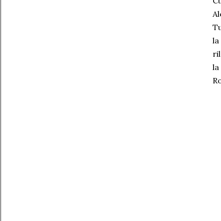
Cu
Al
Tu
la
ri
la
R