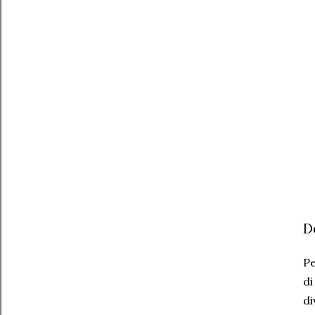
D
Pe
di
di