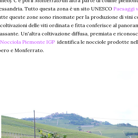
neo). C'è poi il
Monferrato
un'altra parte di colline piemonte
essandria. Tutto questa zona è un sito UNESCO
Paesaggi v
tte queste zone sono rinomate per la produzione di vini co
 coltivazioni delle viti ordinata e fitta conferisce al pano
lassante. Un'altra coltivazione diffusa, premiata e riconosci
Nocciola Piemonte IGP
identifica le nocciole prodotte nell
oero e Monferrato.