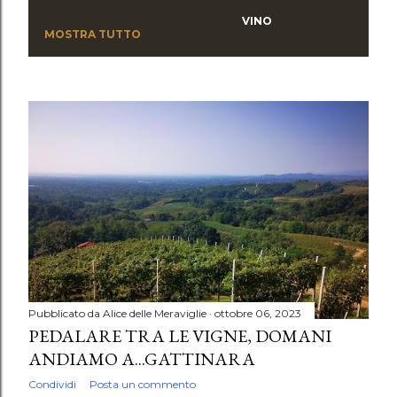
Visualizzazione dei post con l'etichetta
VINO
P
MOSTRA TUTTO
o
s
t
Pubblicato da
Alice delle Meraviglie
ottobre 06, 2023
PEDALARE TRA LE VIGNE, DOMANI
ANDIAMO A...GATTINARA
Condividi
Posta un commento