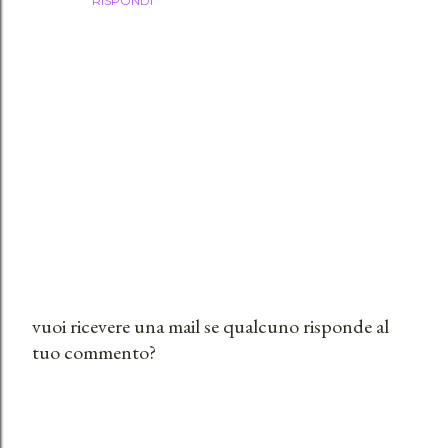
RISPONDI
vuoi ricevere una mail se qualcuno risponde al
tuo commento?
P
o
s
t