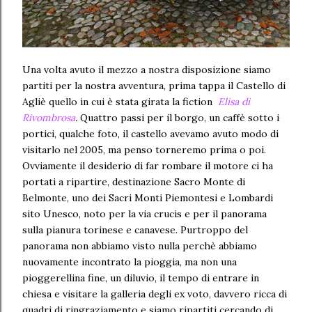
Una volta avuto il mezzo a nostra disposizione siamo
partiti per la nostra avventura, prima tappa il Castello di
Agliè quello in cui è stata girata la fiction
Elisa di
Rivombrosa
.
Quattro passi per il borgo, un caffè sotto i
portici, qualche foto, il castello avevamo avuto modo di
visitarlo nel 2005, ma penso torneremo prima o poi.
Ovviamente il desiderio di far rombare il motore ci ha
portati a ripartire, destinazione Sacro Monte di
Belmonte, uno dei Sacri Monti Piemontesi e Lombardi
sito Unesco, noto per la via crucis e per il panorama
sulla pianura torinese e canavese. Purtroppo del
panorama non abbiamo visto nulla perchè abbiamo
nuovamente incontrato la pioggia, ma non una
pioggerellina fine, un diluvio, il tempo di entrare in
chiesa e visitare la galleria degli ex voto, davvero ricca di
quadri di ringraziamento e siamo ripartiti cercando di