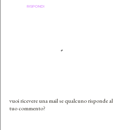
RISPONDI
vuoi ricevere una mail se qualcuno risponde al
tuo commento?
P
o
s