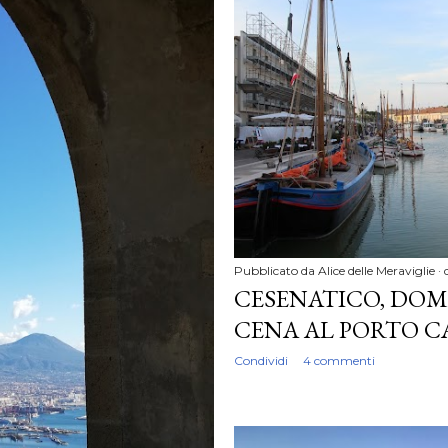
Pubblicato da
Alice delle Meraviglie
CESENATICO, DOMA
CENA AL PORTO C
Condividi
4 commenti