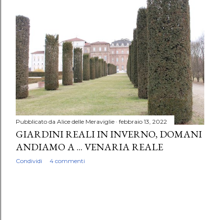
P
o
s
t
Pubblicato da
Alice delle Meraviglie
febbraio 13, 2022
GIARDINI REALI IN INVERNO, DOMANI
ANDIAMO A ... VENARIA REALE
Condividi
4 commenti