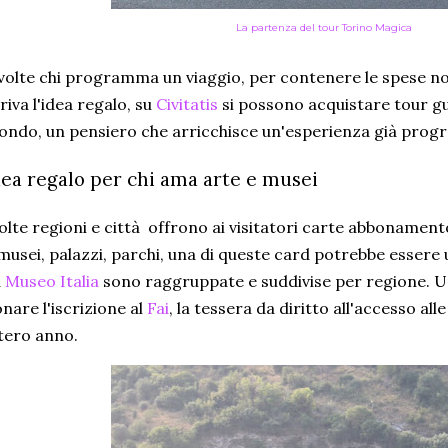
La partenza del tour Torino Magica
volte chi programma un viaggio, per contenere le spese non
riva l'idea regalo, su
Civitatis
si possono acquistare tour gui
ndo, un pensiero che arricchisce un'esperienza già pro
dea regalo per chi ama arte e musei
lte regioni e città offrono ai visitatori carte abbonamen
musei, palazzi, parchi, una di queste card potrebbe essere 
u
Museo Italia
sono raggruppate e suddivise per regione. U
nare l'iscrizione al
Fai
, la tessera da diritto all'accesso all
tero anno.