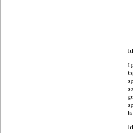
I
I 
in
sp
so
gu
sp
la
I