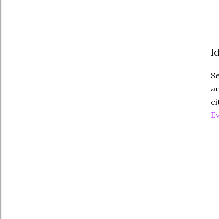
I
Se
an
ci
E