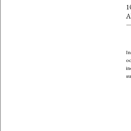
1
A
In
oc
in
su