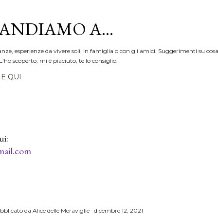
Passa ai contenuti principali
ANDIAMO A...
anze, esperienze da vivere soli, in famiglia o con gli amici. Suggerimenti su cosa
L'ho scoperto, mi è piaciuto, te lo consiglio.
E QUI
ui:
ail.com
bblicato da
Alice delle Meraviglie
dicembre 12, 2021