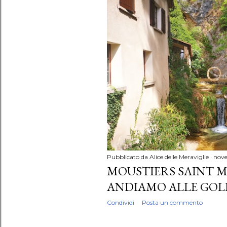
P
o
s
t
Pubblicato da
Alice delle Meraviglie
nov
MOUSTIERS SAINT M
ANDIAMO ALLE GOL
Condividi
Posta un commento