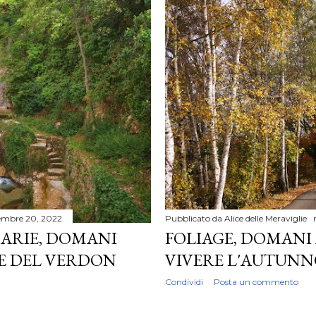
embre 20, 2022
Pubblicato da
Alice delle Meraviglie
ARIE, DOMANI
FOLIAGE, DOMANI 
E DEL VERDON
VIVERE L'AUTUNN
Condividi
Posta un commento