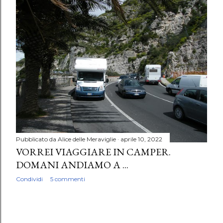
P
o
s
t
Pubblicato da
Alice delle Meraviglie
aprile 10, 2022
VORREI VIAGGIARE IN CAMPER.
DOMANI ANDIAMO A ...
Condividi
5 commenti